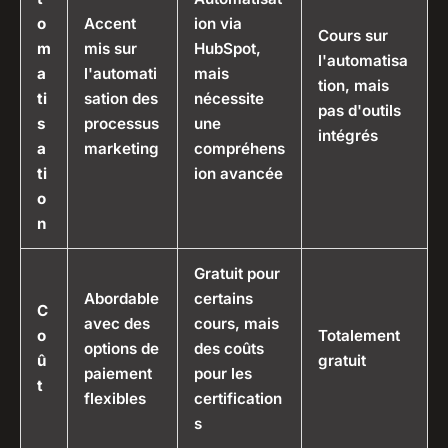
o
Accent
ion via
Cours sur
m
mis sur
HubSpot,
l'automatisa
a
l'automati
mais
tion, mais
ti
sation des
nécessite
pas d'outils
s
processus
une
intégrés
a
marketing
compréhens
ti
ion avancée
o
n
Gratuit pour
Abordable
certains
C
avec des
cours, mais
o
Totalement
options de
des coûts
û
gratuit
paiement
pour les
t
flexibles
certification
s