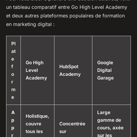
un tableau comparatif entre Go High Level Academy
et deux autres plateformes populaires de formation
en marketing digital :
Pl
at
e
Go High
Google
f
HubSpot
Level
Digital
o
Academy
Academy
Garage
r
m
e
A
Large
Holistique,
p
gamme de
couvre
Concentrée
p
cours, axée
tous les
sur
r
sur les