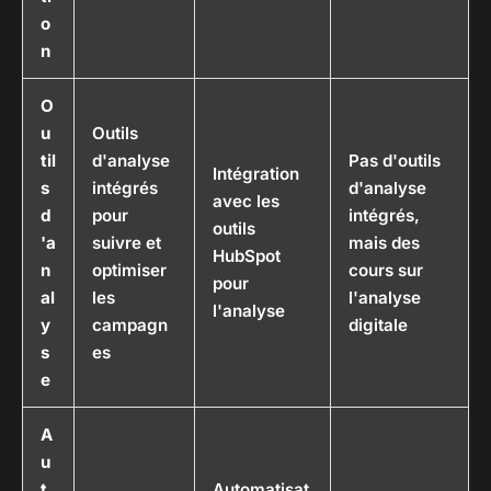
o
n
O
u
Outils
til
d'analyse
Pas d'outils
Intégration
s
intégrés
d'analyse
avec les
d
pour
intégrés,
outils
'a
suivre et
mais des
HubSpot
n
optimiser
cours sur
pour
al
les
l'analyse
l'analyse
y
campagn
digitale
s
es
e
A
u
t
Automatisat