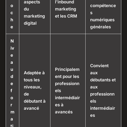
aspects
l'inbound
o
compétence
du
marketing
c
s
marketing
et les CRM
h
numériques
digital
e
générales
N
iv
e
a
Convient
u
Principalem
Adaptée à
aux
d
ent pour les
tous les
débutants et
e
professionn
niveaux,
aux
f
els
de
professionn
o
intermédiair
débutant à
els
r
es à
avancé
intermédiair
m
avancés
es
a
ti